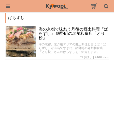
ばらずし
海の京都で味わう丹後の郷土料理『ば
らずし』 網野町の老舗和食店「とり
松」
海の京都、京丹後エリアの郷土料理と言えば「ば
らずし」が有名ですよね。網野町の老舗和食店
「とり松」さんのばらずしをご紹介します。
つきはし
|
4,681
view