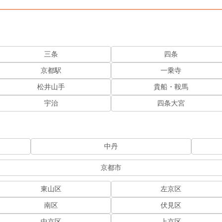
三条
四条
京都駅
一乗寺
松井山手
貴船・鞍馬
宇治
四条大宮
中丹
京都市
東山区
左京区
南区
伏見区
中京区
上京区