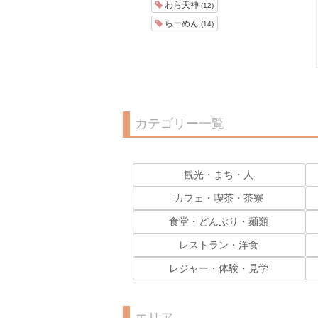
わら天神
(12)
らーめん
(14)
カテゴリー一覧
観光・まち・人
カフェ・喫茶・茶寮
食堂・どんぶり・麺類
レストラン・洋食
レジャー・体験・見学