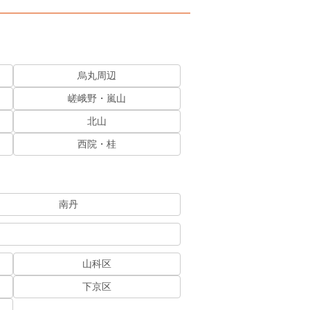
烏丸周辺
嵯峨野・嵐山
北山
西院・桂
南丹
山科区
下京区