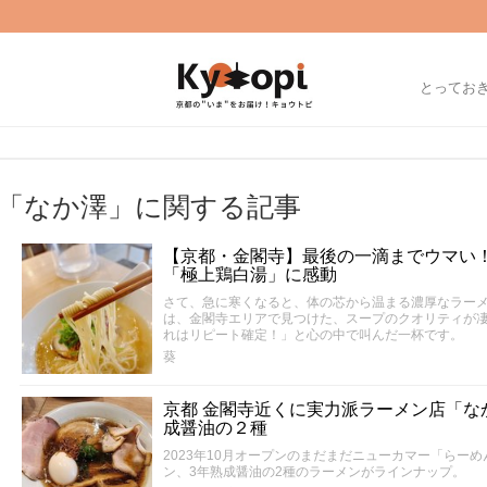
とってお
「なか澤」に関する記事
【京都・金閣寺】最後の一滴までウマい
「極上鶏白湯」に感動
さて、急に寒くなると、体の芯から温まる濃厚なラーメ
は、金閣寺エリアで見つけた、スープのクオリティが
れはリピート確定！」と心の中で叫んだ一杯です。
葵
京都 金閣寺近くに実力派ラーメン店「な
成醤油の２種
2023年10月オープンのまだまだニューカマー「らー
ン、3年熟成醤油の2種のラーメンがラインナップ。