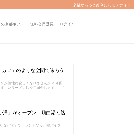
京都がもっと好きになるメディア
きの京都ギフト
無料会員登録
ログイン
！カフェのような空間で味わう
ンが無性に恋しくなりませんか？ 今回
凄まじいラーメン店をご紹介します。「こ
か澤」がオープン！鶏白湯と熟
めん なか澤」で、ランチなり。鶏パイタ