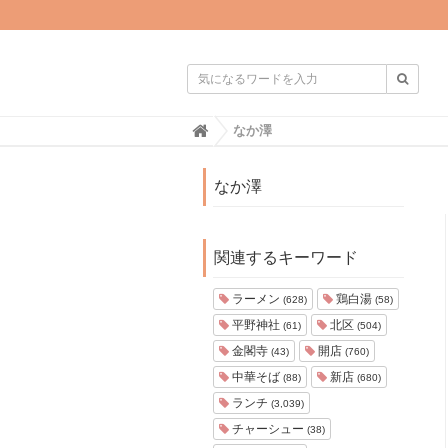

H
なか澤
o
m
e
なか澤
関連するキーワード
ラーメン
鶏白湯
(628)
(58)
平野神社
北区
(61)
(504)
金閣寺
開店
(43)
(760)
中華そば
新店
(88)
(680)
ランチ
(3,039)
チャーシュー
(38)