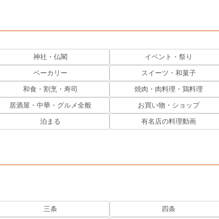
神社・仏閣
イベント・祭り
ベーカリー
スイーツ・和菓子
和食・割烹・寿司
焼肉・肉料理・鶏料理
居酒屋・中華・グルメ全般
お買い物・ショップ
泊まる
有名店の料理動画
三条
四条