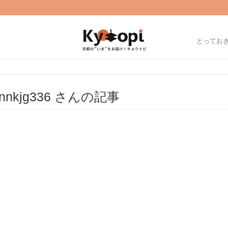
とってお
nnkjg336 さんの記事