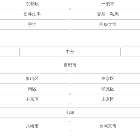
京都駅
一乗寺
松井山手
貴船・鞍馬
宇治
四条大宮
中丹
京都市
東山区
左京区
南区
伏見区
中京区
上京区
山城
八幡市
長岡京市