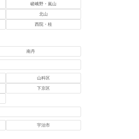
嵯峨野・嵐山
北山
西院・桂
南丹
山科区
下京区
宇治市