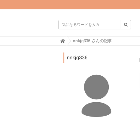

H
nnkjg336 さんの記事
o
m
e
nnkjg336