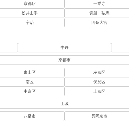
京都駅
一乗寺
松井山手
貴船・鞍馬
宇治
四条大宮
中丹
京都市
東山区
左京区
南区
伏見区
中京区
上京区
山城
八幡市
長岡京市