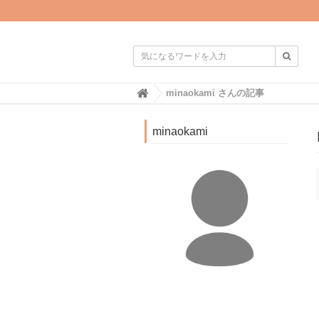

H
minaokami さんの記事
o
m
e
minaokami