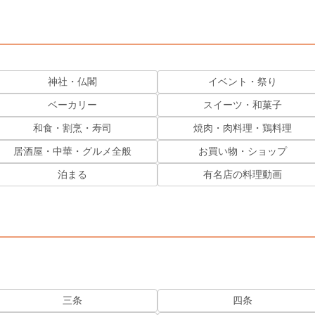
神社・仏閣
イベント・祭り
ベーカリー
スイーツ・和菓子
和食・割烹・寿司
焼肉・肉料理・鶏料理
居酒屋・中華・グルメ全般
お買い物・ショップ
泊まる
有名店の料理動画
三条
四条