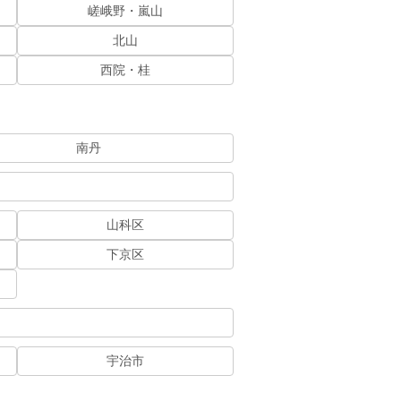
嵯峨野・嵐山
北山
西院・桂
南丹
山科区
下京区
宇治市