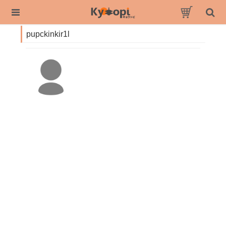
pupckinkir1l