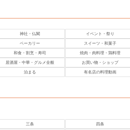
神社・仏閣
イベント・祭り
ベーカリー
スイーツ・和菓子
和食・割烹・寿司
焼肉・肉料理・鶏料理
居酒屋・中華・グルメ全般
お買い物・ショップ
泊まる
有名店の料理動画
三条
四条