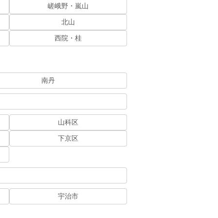
嵯峨野・嵐山
北山
西院・桂
南丹
山科区
下京区
宇治市