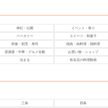
神社・仏閣
イベント・祭り
ベーカリー
スイーツ・和菓子
和食・割烹・寿司
焼肉・肉料理・鶏料理
居酒屋・中華・グルメ全般
お買い物・ショップ
泊まる
有名店の料理動画
三条
四条