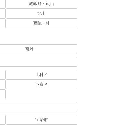
嵯峨野・嵐山
北山
西院・桂
南丹
山科区
下京区
宇治市