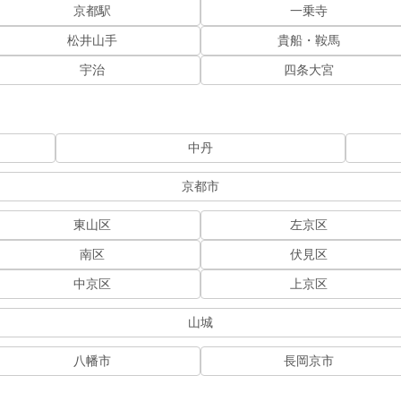
京都駅
一乗寺
松井山手
貴船・鞍馬
宇治
四条大宮
中丹
京都市
東山区
左京区
南区
伏見区
中京区
上京区
山城
八幡市
長岡京市