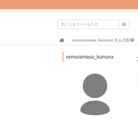

H
xxmuramasa_kumaxx さんの記事
o
m
e
xxmuramasa_kumaxx