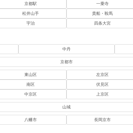
京都駅
一乗寺
松井山手
貴船・鞍馬
宇治
四条大宮
中丹
京都市
東山区
左京区
南区
伏見区
中京区
上京区
山城
八幡市
長岡京市