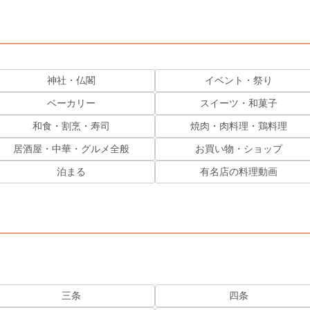
神社・仏閣
イベント・祭り
ベーカリー
スイーツ・和菓子
和食・割烹・寿司
焼肉・肉料理・鶏料理
居酒屋・中華・グルメ全般
お買い物・ショップ
泊まる
有名店の料理動画
三条
四条