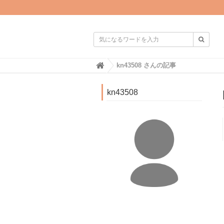

H
kn43508 さんの記事
o
m
e
kn43508