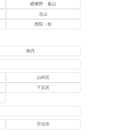
嵯峨野・嵐山
北山
西院・桂
南丹
山科区
下京区
宇治市