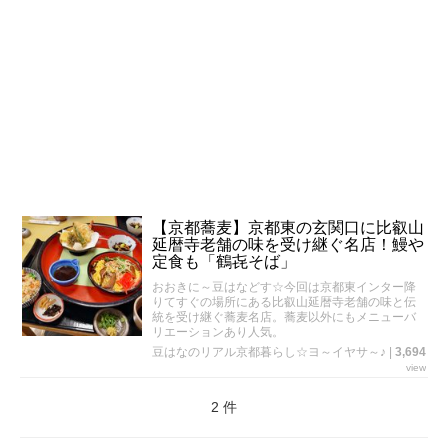
【京都蕎麦】京都東の玄関口に比叡山
延暦寺老舗の味を受け継ぐ名店！鰻や
定食も「鶴㐂そば」
おおきに～豆はなどす☆今回は京都東インター降
りてすぐの場所にある比叡山延暦寺老舗の味と伝
統を受け継ぐ蕎麦名店。蕎麦以外にもメニューバ
リエーションあり人気。
豆はなのリアル京都暮らし☆ヨ～イヤサ～♪
|
3,694
view
2 件