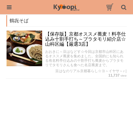
鶴㐂そば
【保存版】京都オススメ蕎麦！料亭仕
込み十割手打ち～ブラタモリ紹介店☆
山科区編【厳選3店】
おおきに～豆はなどす☆今回は京都市山科区にあ
るオススメ蕎麦を集めました。全国的にも知られ
る有名料亭仕込みの十割手打ち蕎麦からブラタモ
リでタモリさんも食べた名店蕎麦まで。
豆はなのリアル京都暮らし☆ヨ～イヤサ～♪
|
11,737
view