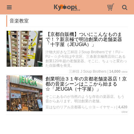
音楽教室
【京都自販機】ついにこんなものま
で！？新京極で明治創業の老舗楽器
「十字屋（JEUGIA）」
汁物大好きな三杯目 J Soup Brothersです！FU～
FU～☆彡今回は中京区、三条新京極商店街にある
創業120年超の老舗楽器。そこに、ちょっと変わっ
た自販機を発見。
三杯目 J Soup Brothers
|
14,000
view
創業明治３１年の京都老舗楽器店！京
都の音楽シーンはここから始まる
☆「JEUGIA（十字屋）」
そこにあるのが当然のような存在の楽器店。もう
昔からあります。明治創業の老舗。
豆はなのリアル京都暮らし☆ヨ～イヤサ～♪
|
4,420
view