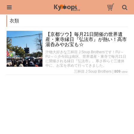
衣類
【京都ツウ】毎月21日開催の世界遺
産・東寺縁日『弘法市』が熱い！高市
湯呑みやお宝も☆
汁物大好きな三杯目 J Soup Brothersです！FU～
FU～☆彡今回は南区、世界遺産・東寺で毎月21日
に開催される縁日『弘法市』。寒さ和らぐ三連休
中に、お宝を求めて行ってきました。
三杯目 J Soup Brothers
|
809
view