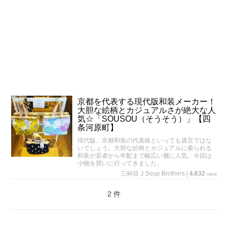
京都を代表する現代版和装メーカー！
大胆な絵柄とカジュアルさが絶大な人
気☆「SOUSOU（そうそう）」【四
条河原町】
現代版、京都和装の代表格といっても過言ではな
いでしょう。大胆な絵柄とカジュアルに着られる
和装が若者から年配まで幅広い層に人気。今回は
小物を買いに行ってきました。
三杯目 J Soup Brothers
|
4,632
view
2 件