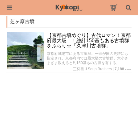
芝ヶ原古墳
【京都古墳めぐり】古代ロマン！京都
府最大級！！総計150基もある古墳群
をぶらり☆「久津川古墳群」
京都府城陽市にある古墳群。一部が国の史跡にも
指定され、京都府内では最大級の古墳群。大小さ
まざま数えると約150基もの古墳を有する。
三杯目 J Soup Brothers
|
7,188
view