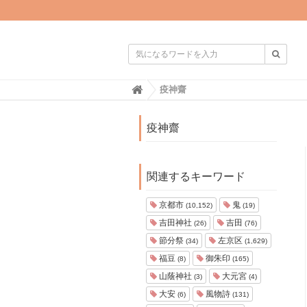

H
疫神齋
o
m
e
疫神齋
関連するキーワード
京都市
鬼
(10,152)
(19)
吉田神社
吉田
(26)
(76)
節分祭
左京区
(34)
(1,629)
福豆
御朱印
(8)
(165)
山蔭神社
大元宮
(3)
(4)
大安
風物詩
(6)
(131)