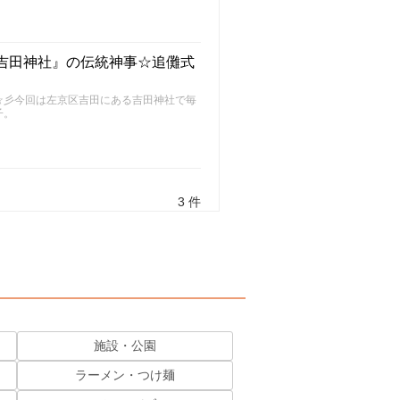
『吉田神社』の伝統神事☆追儺式
～FU～☆彡今回は左京区吉田にある吉田神社で毎
子。
3 件
施設・公園
ラーメン・つけ麺