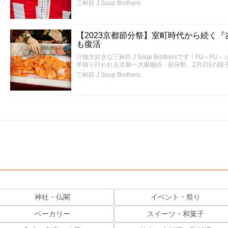
三杯目 J Soup Brothers
【2023京都節分祭】室町時代から続く
も復活
汁物大好きな三杯目 J Soup Brothersです！FU
年執り行われる京都一大風物詩・節分祭。2月2日の様
三杯目 J Soup Brothers
神社・仏閣
イベント・祭り
ベーカリー
スイーツ・和菓子