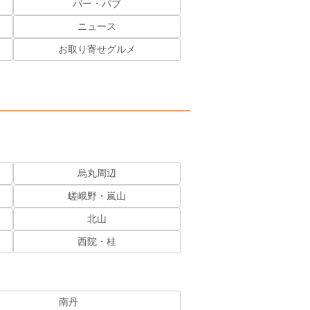
バー・パブ
ニュース
お取り寄せグルメ
烏丸周辺
嵯峨野・嵐山
北山
西院・桂
南丹