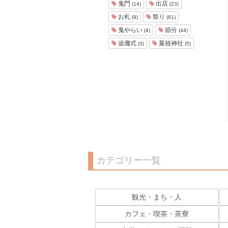
鬼門
出店
(14)
(23)
お札
祭り
(9)
(81)
鬼やらい
節分
(4)
(44)
追儺式
菓祖神社
(3)
(5)
カテゴリー一覧
観光・まち・人
カフェ・喫茶・茶寮