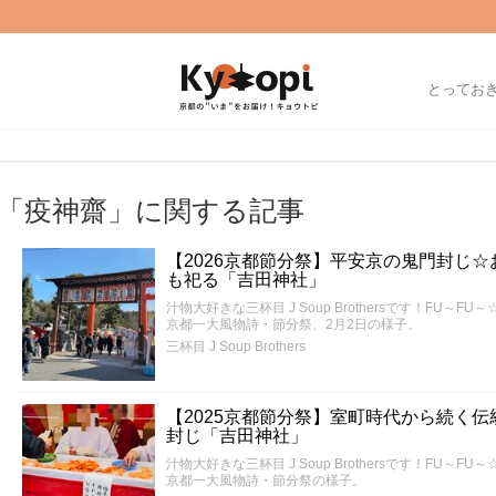
とってお
「疫神齋」に関する記事
【2026京都節分祭】平安京の鬼門封じ
も祀る「吉田神社」
汁物大好きな三杯目 J Soup Brothersです！FU
京都一大風物詩・節分祭、2月2日の様子。
三杯目 J Soup Brothers
【2025京都節分祭】室町時代から続く
封じ「吉田神社」
汁物大好きな三杯目 J Soup Brothersです！FU
京都一大風物詩・節分祭の様子。