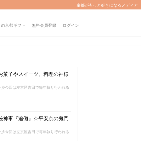
京都がもっと好きになるメディア
きの京都ギフト
無料会員登録
ログイン
☆お菓子やスイーツ、料理の神様
～FU～☆彡今回は左京区吉田で毎年執り行われる
伝統神事『追儺』☆平安京の鬼門
～FU～☆彡今回は左京区吉田で毎年執り行われる