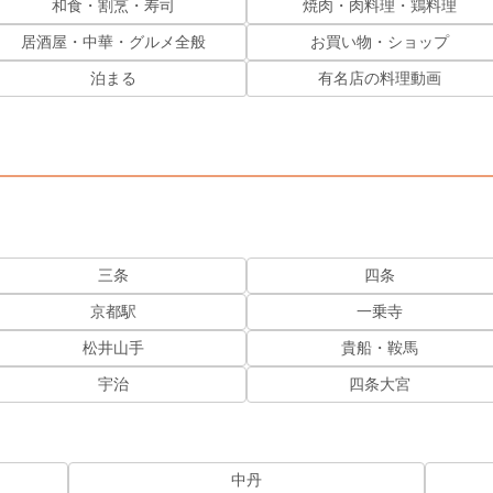
和食・割烹・寿司
焼肉・肉料理・鶏料理
居酒屋・中華・グルメ全般
お買い物・ショップ
泊まる
有名店の料理動画
三条
四条
京都駅
一乗寺
松井山手
貴船・鞍馬
宇治
四条大宮
中丹