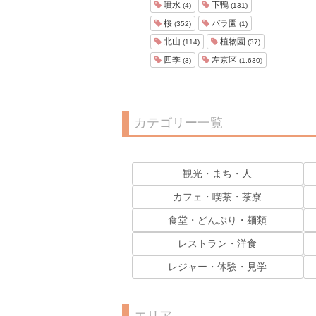
噴水
下鴨
(4)
(131)
桜
バラ園
(352)
(1)
北山
植物園
(114)
(37)
四季
左京区
(3)
(1,630)
カテゴリー一覧
観光・まち・人
カフェ・喫茶・茶寮
食堂・どんぶり・麺類
レストラン・洋食
レジャー・体験・見学