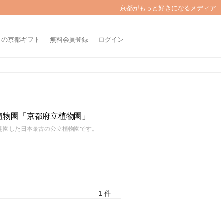
京都がもっと好きになるメディア
きの京都ギフト
無料会員登録
ログイン
植物園「京都府立植物園」
に開園した日本最古の公立植物園です。
1 件