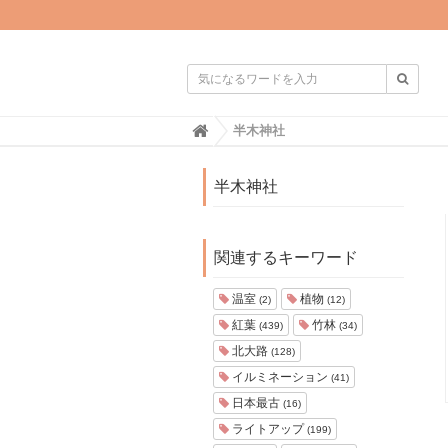

H
半木神社
o
m
e
半木神社
関連するキーワード
温室
植物
(2)
(12)
紅葉
竹林
(439)
(34)
北大路
(128)
イルミネーション
(41)
日本最古
(16)
ライトアップ
(199)