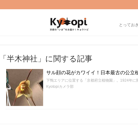
とってお
「半木神社」に関する記事
サル顔の花がカワイイ！日本最古の公立
下鴨エリアに位置する「京都府立植物園」。1924年
Kyotopiカメラ部