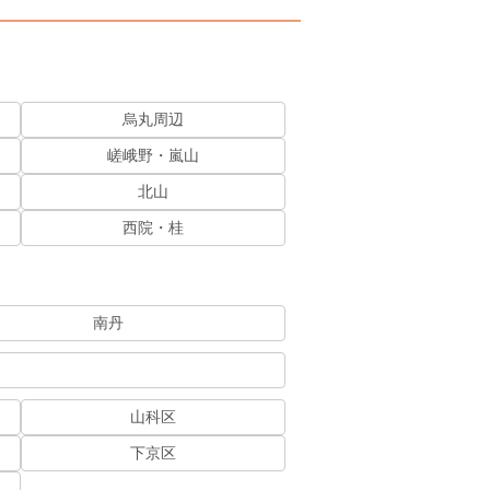
烏丸周辺
嵯峨野・嵐山
北山
西院・桂
南丹
山科区
下京区