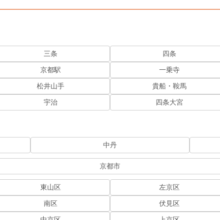
三条
四条
京都駅
一乗寺
松井山手
貴船・鞍馬
宇治
四条大宮
中丹
京都市
東山区
左京区
南区
伏見区
中京区
上京区