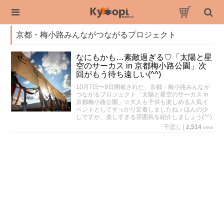
京都・梅小路みんながつながるプロジェクト
なにもかも…素敵過ぎる♡「太陽と星
空のサーカス in 京都梅小路公園」次
回がもう待ち遠しい(^^)
10月7日〜9日開催された、京都・梅小路みんなが
つながるプロジェクト「太陽と星空のサーカス in
京都梅小路公園」☆大人も子供も楽しめる人気イ
ベントとしてすっかり定着しましたね ♪ ほんの少
しですが、楽しすぎる雰囲気を紹介しましょう(^^)
千恋し
|
2,514
view