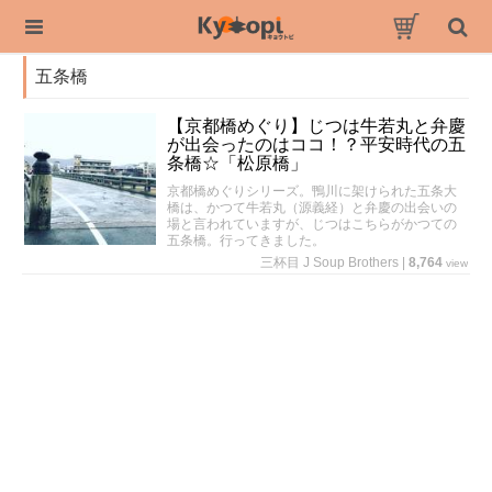
五条橋
【京都橋めぐり】じつは牛若丸と弁慶
が出会ったのはココ！？平安時代の五
条橋☆「松原橋」
京都橋めぐりシリーズ。鴨川に架けられた五条大
橋は、かつて牛若丸（源義経）と弁慶の出会いの
場と言われていますが、じつはこちらがかつての
五条橋。行ってきました。
三杯目 J Soup Brothers
|
8,764
view