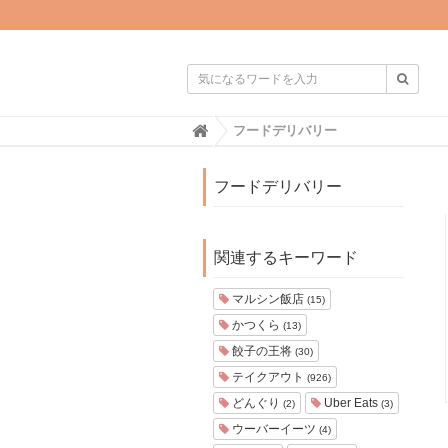

H
フードデリバリー
o
m
e
フードデリバリー
関連するキーワード
マルシン飯店
(15)
かつくら
(13)
餃子の王将
(30)
テイクアウト
(926)
どんぐり
Uber Eats
(2)
(3)
ウーバーイーツ
(4)