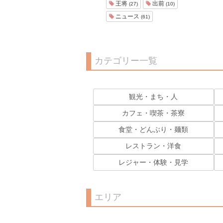
王将
出前
(27)
(10)
ニュース
(61)
カテゴリー一覧
観光・まち・人
カフェ・喫茶・茶寮
食堂・どんぶり・麺類
レストラン・洋食
レジャー・体験・見学
エリア