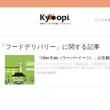
とってお
「フードデリバリー」に関する記事
「Uber Eats（ウーバーイーツ）」が
フードデリバリーサービス「Uber Eats」が京都市
んどんエリアと店舗拡大中です！気になるエリア、店
Kyotopi 編集部