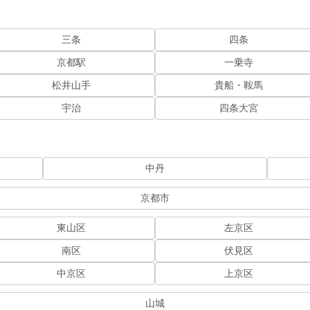
三条
四条
京都駅
一乗寺
松井山手
貴船・鞍馬
宇治
四条大宮
中丹
京都市
東山区
左京区
南区
伏見区
中京区
上京区
山城