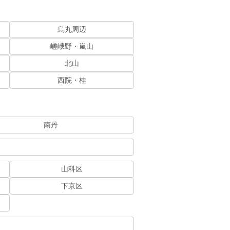
烏丸周辺
嵯峨野・嵐山
北山
西院・桂
南丹
山科区
下京区