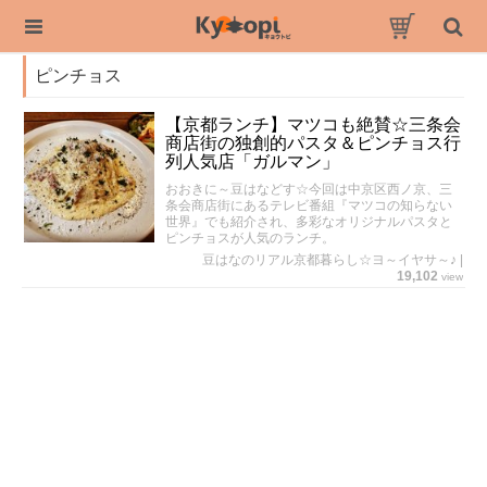
ピンチョス
【京都ランチ】マツコも絶賛☆三条会
商店街の独創的パスタ＆ピンチョス行
列人気店「ガルマン」
おおきに～豆はなどす☆今回は中京区西ノ京、三
条会商店街にあるテレビ番組『マツコの知らない
世界』でも紹介され、多彩なオリジナルパスタと
ピンチョスが人気のランチ。
豆はなのリアル京都暮らし☆ヨ～イヤサ～♪
|
19,102
view