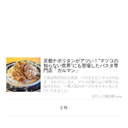
京都ナポリタンがアツい！"マツコの
知らない世界"にも登場したパスタ専
門店「ガルマン」
三条会商店街の人気店、パスタとピンチョスのお
店「ガルマン」さん。マツコの知らない世界でも
紹介された、一番人気のチーズナポリタンをいた
だいてきました。
ガロン
|
18,141
view
2 件