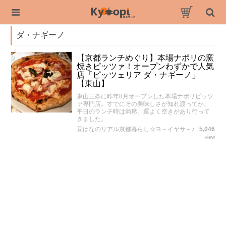
ダ・ナギーノ
【京都ランチめぐり】本場ナポリの窯
焼きピッツァ！オープンわずかで人気
店「ピッツェリア ダ・ナギーノ」
【東山】
東山三条に昨年8月オープンした本場ナポリピッツ
ァ専門店。すでにその美味しさが知れ渡ってか、
平日のランチ時は満席。運よく空きがあり行って
きました。
豆はなのリアル京都暮らし☆ヨ～イヤサ～♪
|
5,046
view