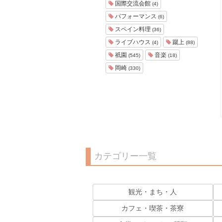
国際交流会館
(4)
パフォーマンス
(6)
スペイン料理
(36)
ライブハウス
蹴上
(4)
(88)
祇園
音楽
(545)
(18)
岡崎
(330)
カテゴリー一覧
観光・まち・人
カフェ・喫茶・茶寮