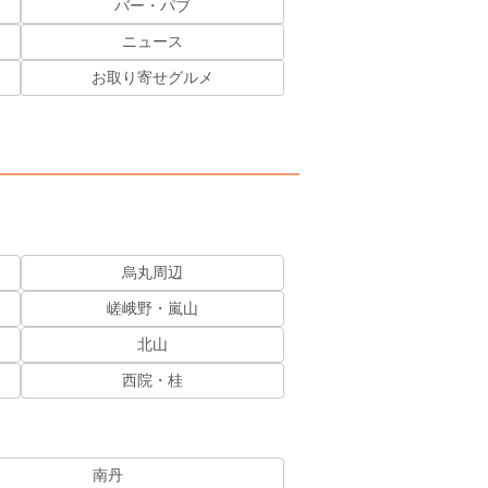
バー・パブ
ニュース
お取り寄せグルメ
烏丸周辺
嵯峨野・嵐山
北山
西院・桂
南丹