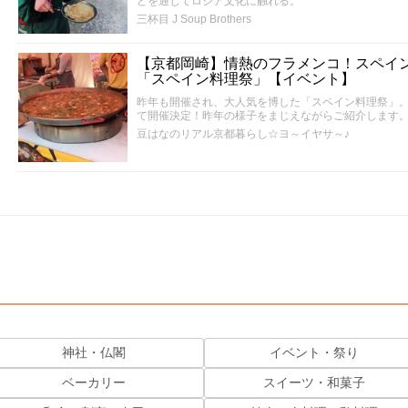
どを通じてロシア文化に触れる。
三杯目 J Soup Brothers
【京都岡崎】情熱のフラメンコ！スペイ
「スペイン料理祭」【イベント】
昨年も開催され、大人気を博した「スペイン料理祭」
て開催決定！昨年の様子をまじえながらご紹介します
豆はなのリアル京都暮らし☆ヨ～イヤサ～♪
神社・仏閣
イベント・祭り
ベーカリー
スイーツ・和菓子