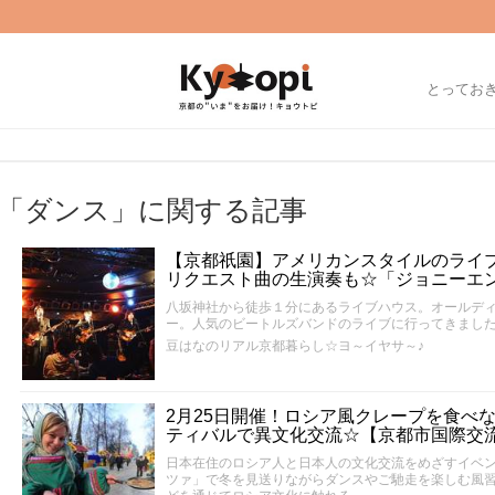
とってお
「ダンス」に関する記事
【京都祇園】アメリカンスタイルのライ
リクエスト曲の生演奏も☆「ジョニーエ
八坂神社から徒歩１分にあるライブハウス。オールデ
ー。人気のビートルズバンドのライブに行ってきまし
豆はなのリアル京都暮らし☆ヨ～イヤサ～♪
2月25日開催！ロシア風クレープを食べ
ティバルで異文化交流☆【京都市国際交
日本在住のロシア人と日本人の文化交流をめざすイベ
ツァ」で冬を見送りながらダンスやご馳走を楽しむ風