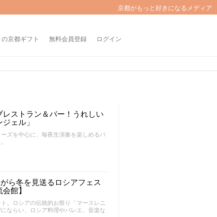
京都がもっと好きになるメディア
きの京都ギフト
無料会員登録
ログイン
ブレストラン＆バー！うれしい
ンジェル」
ィーズを中心に、毎夜生演奏を楽しめるバ
た。
ながら冬を見送るロシアフェス
流会館】
ント。ロシアの伝統的お祭り「マースレニ
習にならい、ロシア料理やバレエ、音楽な