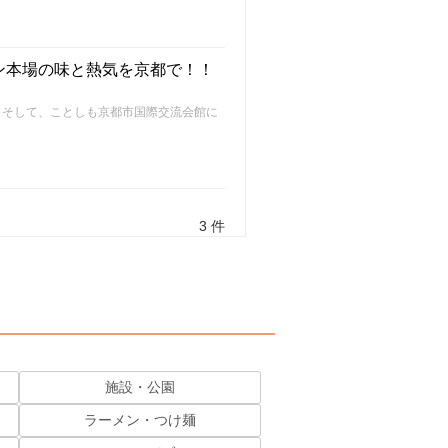
ン本場の味と熱気を京都で！！
。そして、ことしも京都市国際交流会館に
。
3 件
施設・公園
ラーメン・つけ麺