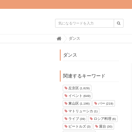

H
ダンス
o
m
e
ダンス
関連するキーワード
左京区
(1,629)
イベント
(649)
東山区
バー
(1,196)
(219)
マトリューシカ
(1)
ライブ
ロシア料理
(39)
(6)
ビートルズ
屋台
(3)
(30)