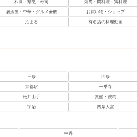
和食・割烹・寿司
焼肉・肉料理・鶏料理
居酒屋・中華・グルメ全般
お買い物・ショップ
泊まる
有名店の料理動画
三条
四条
京都駅
一乗寺
松井山手
貴船・鞍馬
宇治
四条大宮
中丹