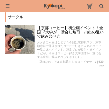
サークル
【京都コーヒー】初企画イベント！全
国12大学が一堂会し焙煎・抽出の違い
で飲み比べ☆
おおきに～豆はなどす☆今回は京都駅スグ、東本
願寺前で開催されたコーヒー好きに人気のコーヒ
ー飲み比べイベント。通常プロが提供するイベン
トだが、今回はコーヒー好き大学団体が一堂に会
する企画。飲み比べしてきました。
豆はなのリアル京都暮らし☆ヨ～イヤサ～♪
|
630
view