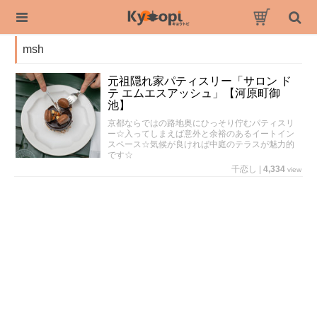
msh
元祖隠れ家パティスリー「サロン ド
テ エムエスアッシュ」【河原町御
池】
京都ならではの路地奥にひっそり佇むパティスリ
ー☆入ってしまえば意外と余裕のあるイートイン
スペース☆気候が良ければ中庭のテラスが魅力的
です☆
千恋し
|
4,334
view