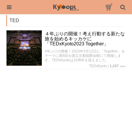
TED
４年ぶりの開催！考え行動する新たな
旅を始めるキッカケに
「TEDxKyoto2023 Together」
4年ぶりの開催！2023年3月12日に「Together」を
テーマに第8回を国立京都国際会館にて開催しま
す。TEDxKyotoは10周年を迎えました。
TEDxKyoto
|
1,107
view