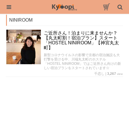
NINIROOM
ご近所さん！泊まりに来ませんか？
【丸太町割！宿泊プラン】スタート
「HOSTEL NINIROOM」【神宮丸太
町】
新型コロナウイルスの影響で京都の宿泊施設も大
打撃を受ける中、川端丸太町のホステル
「HOSTEL NINIROOM」ではご近所さん向けの新
しい宿泊プランをスタートされています☆
千恋し
|
3,267
view