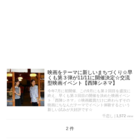
映画をテーマに新しいまちづくり☆早
くも第３弾が11/11に開催決定☆交流
型映画イベント【西陣シネマ】
今年7月に初開催、この9月にも第２回目を盛況に
終え、早くも第３回目の開催を決めた映画イベン
ト「西陣シネマ」☆映画鑑賞だけに終わらずその
映画にちなんだテーマでイベント体験するという
新しい試みが大好評です☆
千恋し
|
1,572
view
2 件