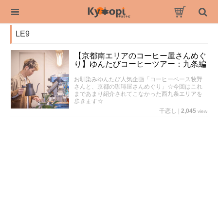
LE9
【京都南エリアのコーヒー屋さんめぐ
り】ゆんたびコーヒーツアー：九条編
お馴染みゆんたび人気企画「コーヒーベース牧野
さんと、京都の珈琲屋さんめぐり」☆今回はこれ
まであまり紹介されてこなかった西九条エリアを
歩きます☆
千恋し
|
2,045
view