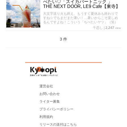
べたい♡「スイカバートニック 」
THE NEXT DOOR, LE9 Cafe【東寺】
大文字送り火も終え、もうすぐ夏休みも終わりで
すね☆でもまだまだ暑い！…暑いからこそ楽しめ
るんですよね！こういう「ちべたいヤツ」（笑）
千恋し
|
2,247
view
3 件
運営会社
お問い合わせ
ライター募集
プライバシーポリシー
利用規約
リリースの送付はこちら