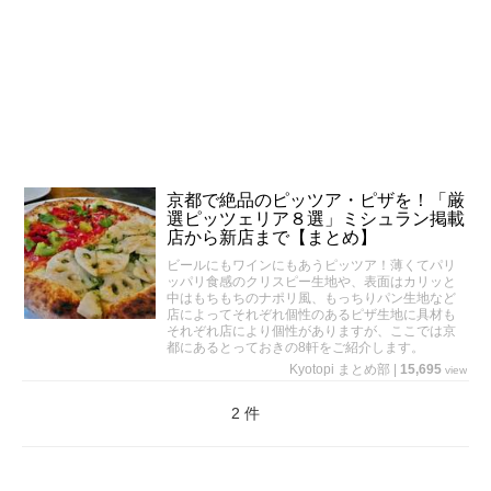
京都で絶品のピッツア・ピザを！「厳
選ピッツェリア８選」ミシュラン掲載
店から新店まで【まとめ】
ビールにもワインにもあうピッツア！薄くてパリ
ッパリ食感のクリスピー生地や、表面はカリッと
中はもちもちのナポリ風、もっちりパン生地など
店によってそれぞれ個性のあるピザ生地に具材も
それぞれ店により個性がありますが、ここでは京
都にあるとっておきの8軒をご紹介します。
Kyotopi まとめ部
|
15,695
view
2 件