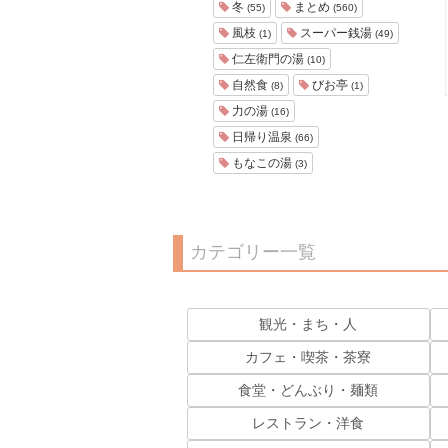
冬
まとめ
(55)
(560)
風枝
スーパー銭湯
(1)
(49)
仁左衛門の湯
(10)
自然食
びお亭
(8)
(1)
力の湯
(16)
日帰り温泉
(66)
もなこの湯
(3)
カテゴリー一覧
観光・まち・人
カフェ・喫茶・茶寮
食堂・どんぶり・麺類
レストラン・洋食