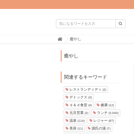

H
癒やし
o
m
e
癒やし
関連するキーワード
レストランディディ
(2)
デトックス
(3)
ｄ＆ｄ食堂
健康
(4)
(12)
元旦営業
ランチ
(2)
(3,040)
温泉
レジャー
(114)
(87)
美容
源氏の湯
(11)
(7)