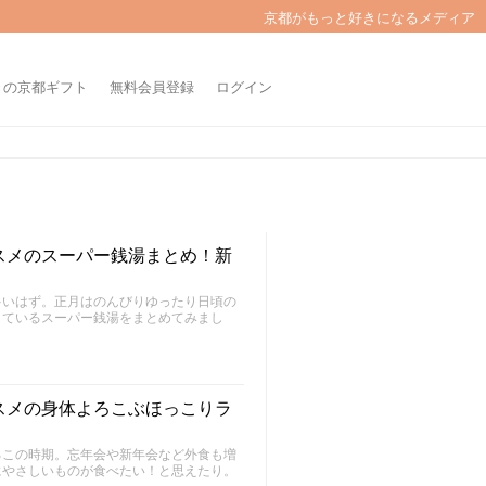
京都がもっと好きになるメディア
きの京都ギフト
無料会員登録
ログイン
スメのスーパー銭湯まとめ！新
多いはず。正月はのんびりゆったり日頃の
しているスーパー銭湯をまとめてみまし
スメの身体よろこぶほっこりラ
るこの時期。忘年会や新年会など外食も増
にやさしいものが食べたい！と思えたり。