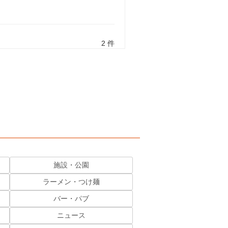
2 件
施設・公園
ラーメン・つけ麺
バー・パブ
ニュース