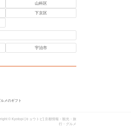
山科区
下京区
宇治市
グルメのギフト
yright © Kyotopi [キョウトピ] 京都情報・観光・旅
行・グルメ