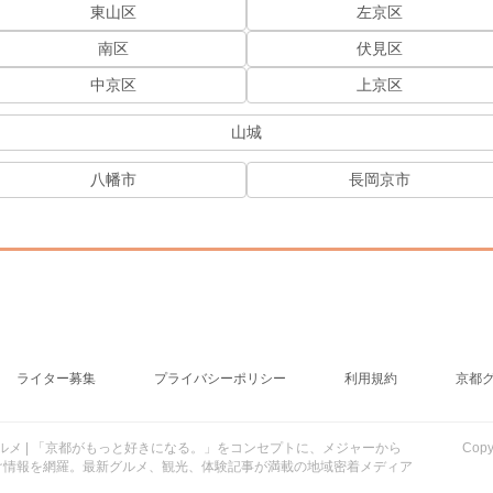
東山区
左京区
南区
伏見区
中京区
上京区
山城
八幡市
長岡京市
ライター募集
プライバシーポリシー
利用規約
京都
行・グルメ | 「京都がもっと好きになる。」をコンセプトに、メジャーから
Cop
け情報を網羅。最新グルメ、観光、体験記事が満載の地域密着メディア