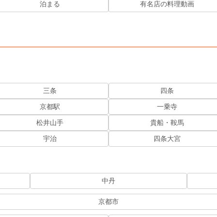
泊まる
有名店の料理動画
三条
四条
京都駅
一乗寺
松井山手
貴船・鞍馬
宇治
四条大宮
中丹
京都市