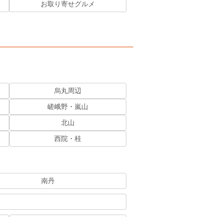
お取り寄せグルメ
烏丸周辺
嵯峨野・嵐山
北山
西院・桂
南丹