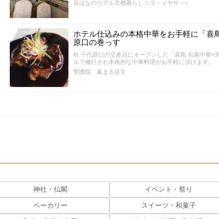
豆はなのリアル京都暮らし☆ヨ～イヤサ～♪
ホテル仕込みの本格中華をお手軽に「喜鳥
原口の巻っす
桂 千代原口の交差点にオープンした「喜鳥 旬菜中華
ルで修行され本格的な中華料理がお手軽に頂けます。
聖護院 嵐まる店主
神社・仏閣
イベント・祭り
ベーカリー
スイーツ・和菓子