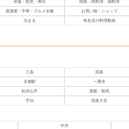
和食・割烹・寿司
焼肉・肉料理・鶏料理
居酒屋・中華・グルメ全般
お買い物・ショップ
泊まる
有名店の料理動画
三条
四条
京都駅
一乗寺
松井山手
貴船・鞍馬
宇治
四条大宮
中丹