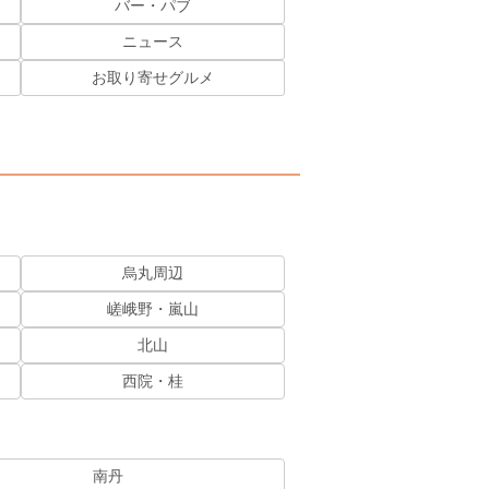
バー・パブ
ニュース
お取り寄せグルメ
烏丸周辺
嵯峨野・嵐山
北山
西院・桂
南丹