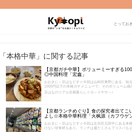
とってお
「本格中華」に関する記事
【京都ガチ中華】ボリューミーすぎる10
◎中国料理「宏鑫」
おおきに～豆はなどす☆今回は山科区東野にある、知
1000円以下の本格ガチメニューで、そのボリューム感
豆はなのリアル京都暮らし☆ヨ～イヤサ～♪
【京都ランチめぐり】食の探究者出てこ
よし☆本格中華料理「火枫源（カフウゲン
おおきに～豆はなどす☆今回は左京区元田中にある本
けない珍食材もあり。ランチは盛だくさんでコスパも