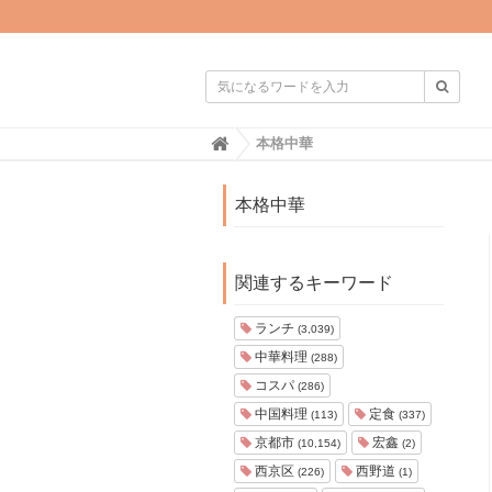

H
本格中華
o
m
e
本格中華
関連するキーワード
ランチ
(3,039)
中華料理
(288)
コスパ
(286)
中国料理
定食
(113)
(337)
京都市
宏鑫
(10,154)
(2)
西京区
西野道
(226)
(1)