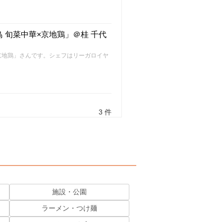
 旬菜中華×京地鶏」＠桂 千代
×京地鶏」さんです。シェフはリーガロイヤ
3 件
施設・公園
ラーメン・つけ麺