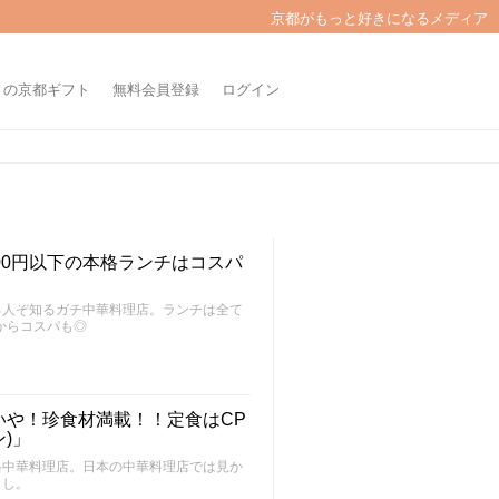
京都がもっと好きになるメディア
きの京都ギフト
無料会員登録
ログイン
00円以下の本格ランチはコスパ
る人ぞ知るガチ中華料理店。ランチは全て
からコスパも◎
いや！珍食材満載！！定食はCP
)」
格中華料理店。日本の中華料理店では見か
よし。