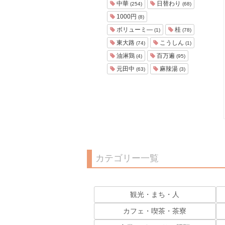
中華
日替わり
(254)
(68)
1000円
(8)
ボリューミ―
桂
(1)
(78)
東大路
こうしん
(74)
(1)
油淋鶏
百万遍
(4)
(95)
元田中
麻辣湯
(63)
(3)
カテゴリー一覧
観光・まち・人
カフェ・喫茶・茶寮