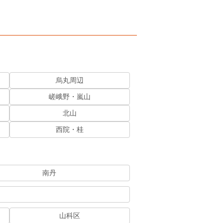
烏丸周辺
嵯峨野・嵐山
北山
西院・桂
南丹
山科区