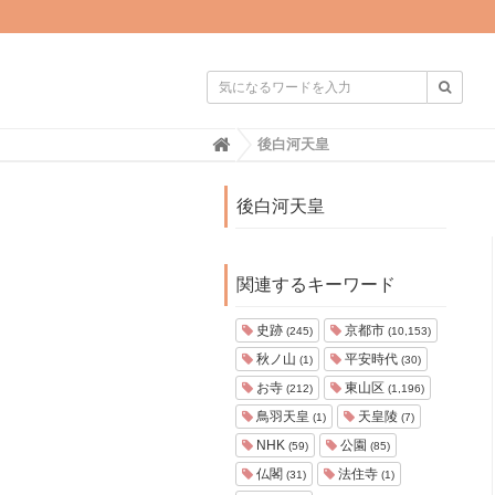

H
後白河天皇
o
m
e
後白河天皇
関連するキーワード
史跡
京都市
(245)
(10,153)
秋ノ山
平安時代
(1)
(30)
お寺
東山区
(212)
(1,196)
鳥羽天皇
天皇陵
(1)
(7)
NHK
公園
(59)
(85)
仏閣
法住寺
(31)
(1)