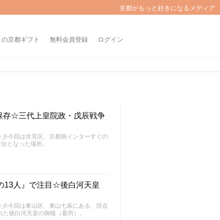
京都がもっと好きになるメディア
きの京都ギフト
無料会員登録
ログイン
保存☆三代上皇院政・戊辰戦争
～FU～☆彡今回は伏見区、京都南インターすぐの
舞台となった場所。
の13人』で注目☆後白河天皇
～FU～☆彡今回は東山区、東山七条にある、現在
された後白河天皇の御陵（墓所）。