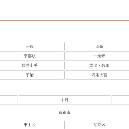
三条
四条
京都駅
一乗寺
松井山手
貴船・鞍馬
宇治
四条大宮
中丹
京都市
東山区
左京区