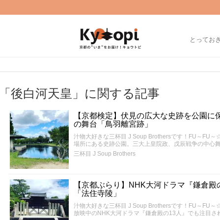
とってお
「後白河天皇」に関する記事
【京都検定】伏見の広大な史跡を公園に
の舞台「鳥羽離宮跡」
汁物大好きな三杯目 J Soup Brothersです！FU
場所にある史跡公園。三大上皇院政、戊辰戦争の中心
三杯目 J Soup Brothers
【京都ぶらり】NHK大河ドラマ『鎌倉殿
「法住寺陵」
汁物大好きな三杯目 J Soup Brothersです！FU
放映中のNHK大河ドラマ『鎌倉殿の13人』でも注目