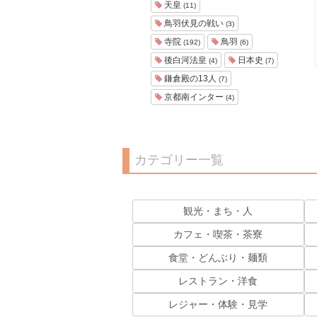
天皇
(11)
鳥羽伏見の戦い
(3)
寺院
鳥羽
(192)
(6)
後白河法皇
日本史
(4)
(7)
鎌倉殿の13人
(7)
京都南インター
(4)
カテゴリー一覧
観光・まち・人
カフェ・喫茶・茶寮
食堂・どんぶり・麺類
レストラン・洋食
レジャー・体験・見学