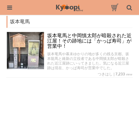
坂本竜馬
坂本竜馬と中岡慎太郎が暗殺された近
江屋！その跡地には「かっぱ寿司」が
営業中！
坂本竜馬や幕末ゆかりの地が多くの残る京都。坂
本龍馬と維新の立役者である中岡慎太郎が暗殺さ
れた近江屋跡にいってきました。気になる近江屋
跡は現在、かっぱ寿司が営業中でした。
つきはし
|
7,233
view