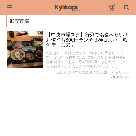
卸売市場
【中央市場スグ】行列でも食べたい！
お値打ち800円ランチは神コスパ！魚
河岸「宮武」
おおきに～豆はなどす☆これはまた行きたいで
す。SNSでも頻繁に話題になっていた京都中央卸
売市場近くにある、海鮮料理店。とりわけ、その
日替わりランチのコスパが素晴らしい、と。
豆はなのリアル京都暮らし☆ヨ～イヤサ～♪
|
78,350
view