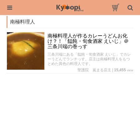
南極料理人
南極料理人が作るカレーうどんお化
け？！「饂飩・旬食酒家 えいじ」＠
三条川端の巻っす
三条川端にある「饂飩・旬食酒家 えいじ」でカレ
ーうどんでランチっす。店主は南極料理人をもつ
とめた異色の料理人です。
聖護院 嵐まる店主
|
15,455
view