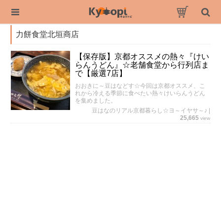
力餅食堂北垣商店
【保存版】京都オススメの熱々『けい
らんうどん』☆老舗食堂から行列店ま
で【厳選7店】
おおきに～豆はなどす☆今回は京都オススメ、こ
れから冷える季節に食べたい熱々けいらんうどん
を集めました。
豆はなのリアル京都暮らし☆ヨ～イヤサ～♪
|
25,665
view