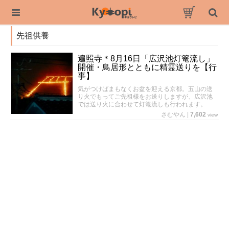
先祖供養
遍照寺＊8月16日「広沢池灯篭流し」
開催・鳥居形とともに精霊送りを【行
事】
気がつけばまもなくお盆を迎える京都。五山の送
り火でもってご先祖様をお送りしますが、広沢池
では送り火に合わせて灯篭流しも行われます。
さむやん
|
7,602
view