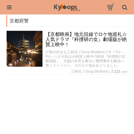
京都府警
【京都映画】地元目線でロケ地巡礼☆
人気ドラマ『科捜研の女』劇場版が絶
賛上映中！
汁物大好きな三杯目 J Soup Brothersです！FU～
FU～☆彡今回は今絶賛上映中の映画『科捜研の女
劇場版』。京都の名所を舞台に難問事件を解決へ
導くストーリー。そのロケ地をめぐりました。
三杯目 J Soup Brothers
|
7,121
view