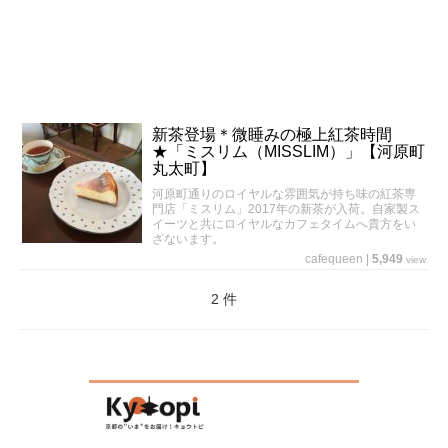
新茶登場＊微睡みの極上紅茶時間
★「ミスリム（MISSLIM）」【河原町
丸太町】
河原町通りのロイヤルな雰囲気が持ち味の紅茶専
門店「ミスリム」2017年の新茶が入荷。自家製ス
イーツと共にロイヤルなカフェタイムへ貴方をい
ざないます。
cafequeen
|
5,949
view
2 件