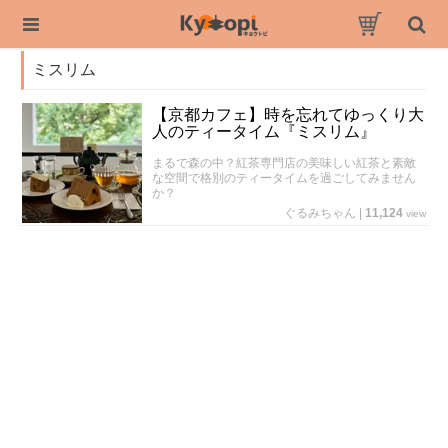
ミスリム
【京都カフェ】時を忘れてゆっくり大
人のティータイム『ミスリム』
まるで森の中？紅茶専門店の美味しい紅茶と素敵
な空間で格別のティータイムを過ごしてみません
か？
ぐるみちゃん
|
11,124
view