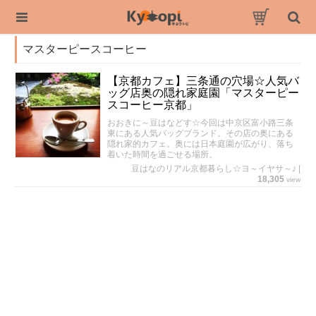
マスターピースコーヒー
【京都カフェ】三条通の穴場☆人気バ
ッグ店奥の隠れ家庭園「マスターピー
スコーヒー京都」
おおきに～豆はなどす☆今回は中京区富小路三条
東にある人気バッグブランド。その店の奥にある
隠れ家的カフェ。奥には日本庭園が広がり、落ち
着いた時間を過ごせる場所。
豆はなのリアル京都暮らし☆ヨ～イヤサ～♪
|
18,305
view