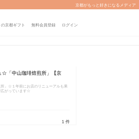
京都がもっと好きになるメディア
きの京都ギフト
無料会員登録
ログイン
ュ☆「中山珈琲焙煎所」【京
煎所」☆１年前にお店のリニューアルも果
が広がっています☆
1 件