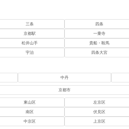
三条
四条
京都駅
一乗寺
松井山手
貴船・鞍馬
宇治
四条大宮
中丹
京都市
東山区
左京区
南区
伏見区
中京区
上京区