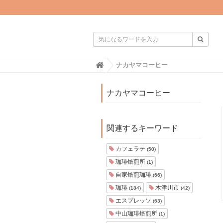

H
ナカヤマコーヒー
o
m
e
ナカヤマコーヒー
関連するキーワード
カフェラテ
(50)
珈琲焙煎所
(1)
自家焙煎珈琲
(66)
珈琲
木津川市
(184)
(42)
エスプレッソ
(63)
中山珈琲焙煎所
(1)