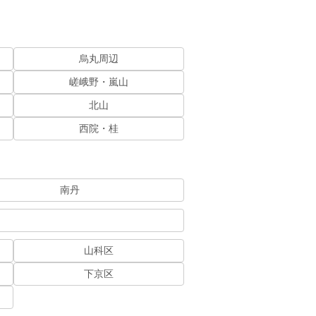
烏丸周辺
嵯峨野・嵐山
北山
西院・桂
南丹
山科区
下京区