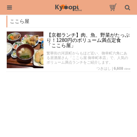
ここら屋
【京都ランチ】肉、魚、野菜がたっぷ
り！1280円のボリューム満点定食
「ここら屋」
繁華街の河原町からもほど近い、御幸町六角にあ
る居酒屋さん「ここら屋 御幸町本店」で、人気の
ボリューム満点ランチをご紹介します。
つきはし
|
6,608
view