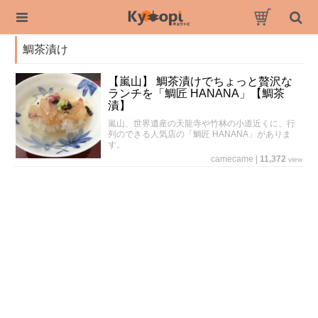
鯛茶漬け
【嵐山】 鯛茶漬けでちょっと贅沢な
ランチを「鯛匠 HANANA」【鯛茶
漬】
嵐山、世界遺産の天龍寺や竹林の小道近くに、行
列のできる人気店の「鯛匠 HANANA」がありま
す。
camecame
|
11,372
view