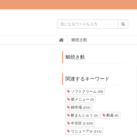

H
鯛焼き麩
o
m
e
鯛焼き麩
関連するキーワード
ソフトクリーム
(29)
新メニュー
(3)
錦市場
(152)
麩まんじゅう
麩嘉
(3)
(6)
中京区
(2,320)
リニューアル
(111)