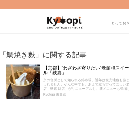
とってお
「鯛焼き麩」に関する記事
【京都】“わざわざ寄りたい”老舗和スイ
ル「麩嘉」
京の台所として知られる錦市場。近年は観光地色も強
しれません。そんな中でも、あえて立ち寄ってほしい老
店「麩嘉 錦店」がリニューアルし、新メニューも登場
Kyotopi 編集部