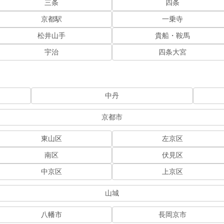
三条
四条
京都駅
一乗寺
松井山手
貴船・鞍馬
宇治
四条大宮
中丹
京都市
東山区
左京区
南区
伏見区
中京区
上京区
山城
八幡市
長岡京市