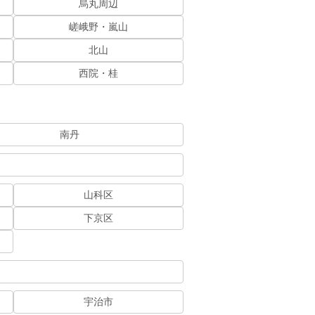
烏丸周辺
嵯峨野・嵐山
北山
西院・桂
南丹
山科区
下京区
宇治市