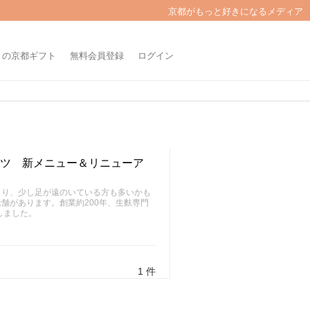
京都がもっと好きになるメディア
きの京都ギフト
無料会員登録
ログイン
ーツ 新メニュー＆リニューア
まり、少し足が遠のいている方も多いかも
舗があります。創業約200年、生麩専門
しました。
1 件