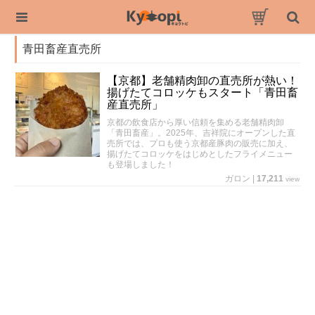
青田畜産直売所
【京都】老舗精肉卸の直売所が熱い！
揚げたてコロッケもスタート「青田畜
産直売所」
京都の飲食店から厚い信頼を集める老舗精肉卸
「青田畜産」。2025年、吉祥院にオープンした直
売所では、プロも使う京都産豚肉の販売に加え、
揚げたてコロッケをはじめとしたフライメニュー
も登場しました！
ガロン
|
17,211
view