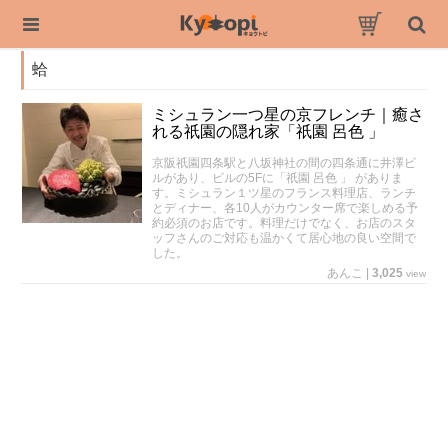
蛤
ミシュラン一つ星の京フレンチ｜癒さ
れる祇園の隠れ家「祇園 呂色 」
京阪祇園四条駅と八坂神社の間の四条通に井澤ビ
ルがあり、ビルの5Fに「祇園 呂色 」 がありま
す。ミシュラン１ツ星のフランス料理店、ランチ
とディナー、各10人がカウンター席で楽しめる予
約必須のお店です。料理だけでなく、お店のスタ
ッフさんのご対応も温かくて居心地の良い空間で
した。
あんこ
|
3,025
view