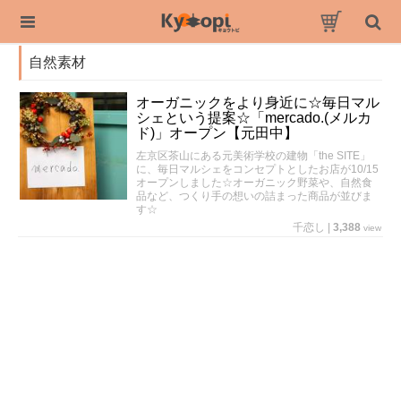
自然素材
オーガニックをより身近に☆毎日マル
シェという提案☆「mercado.(メルカ
ド)」オープン【元田中】
左京区茶山にある元美術学校の建物「the SITE」
に、毎日マルシェをコンセプトとしたお店が10/15
オープンしました☆オーガニック野菜や、自然食
品など、つくり手の想いの詰まった商品が並びま
す☆
千恋し
|
3,388
view