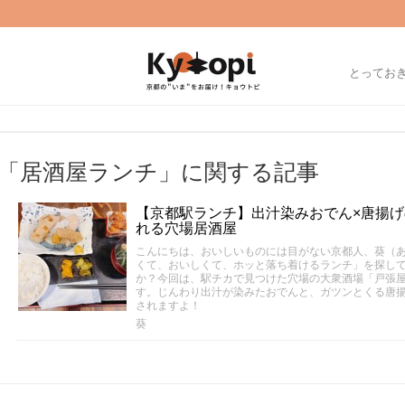
とってお
「居酒屋ランチ」に関する記事
【京都駅ランチ】出汁染みおでん×唐揚げ
れる穴場居酒屋
こんにちは、おいしいものには目がない京都人、葵（
くて、おいしくて、ホッと落ち着けるランチ」を探し
か？今回は、駅チカで見つけた穴場の大衆酒場「戸張屋
す。じんわり出汁が染みたおでんと、ガツンとくる唐
されますよ！
葵