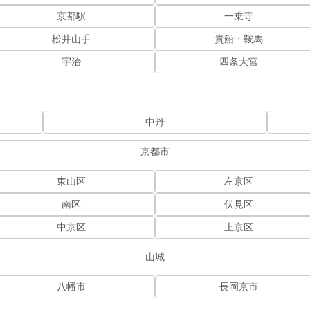
京都駅
一乗寺
松井山手
貴船・鞍馬
宇治
四条大宮
中丹
京都市
東山区
左京区
南区
伏見区
中京区
上京区
山城
八幡市
長岡京市