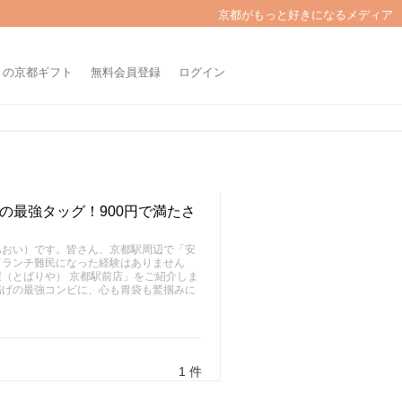
京都がもっと好きになるメディア
きの京都ギフト
無料会員登録
ログイン
の最強タッグ！900円で満たさ
あおい）です。皆さん、京都駅周辺で「安
てランチ難民になった経験はありません
（とばりや） 京都駅前店」をご紹介しま
揚げの最強コンビに、心も胃袋も鷲掴みに
1 件