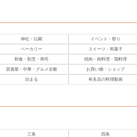
神社・仏閣
イベント・祭り
ベーカリー
スイーツ・和菓子
和食・割烹・寿司
焼肉・肉料理・鶏料理
居酒屋・中華・グルメ全般
お買い物・ショップ
泊まる
有名店の料理動画
三条
四条