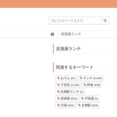

H
居酒屋ランチ
o
m
e
居酒屋ランチ
関連するキーワード
おでん
ランチ
(57)
(3,039)
下京区
和食
(1,330)
(528)
京都駅ランチ
(1)
居酒屋
戸張屋
(551)
(1)
穴場
京都駅
(394)
(528)