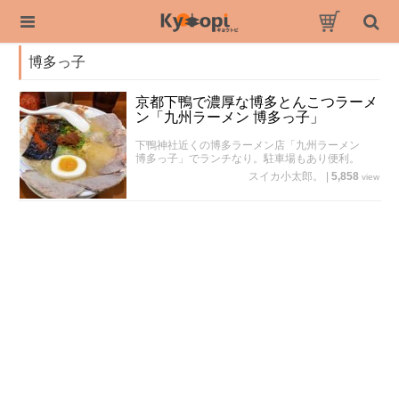
博多っ子
京都下鴨で濃厚な博多とんこつラーメ
ン「九州ラーメン 博多っ子」
下鴨神社近くの博多ラーメン店「九州ラーメン
博多っ子」でランチなり。駐車場もあり便利。
スイカ小太郎。
|
5,858
view