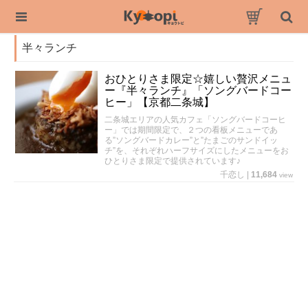
半々ランチ
おひとりさま限定☆嬉しい贅沢メニュ
ー『半々ランチ』「ソングバードコー
ヒー」【京都二条城】
二条城エリアの人気カフェ「ソングバードコーヒ
ー」では期間限定で、２つの看板メニューであ
る”ソングバードカレー”と”たまごのサンドイッ
チ”を、それぞれハーフサイズにしたメニューをお
ひとりさま限定で提供されています♪
千恋し
|
11,684
view