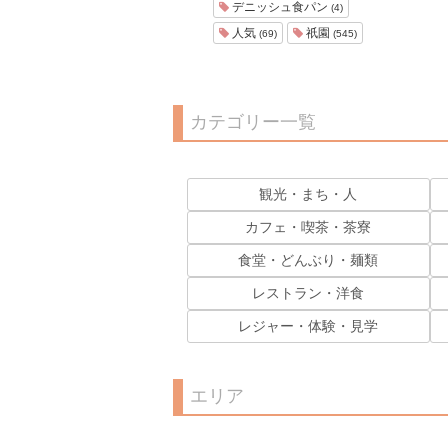
デニッシュ食パン
(4)
人気
祇園
(69)
(545)
カテゴリー一覧
観光・まち・人
カフェ・喫茶・茶寮
食堂・どんぶり・麺類
レストラン・洋食
レジャー・体験・見学
エリア