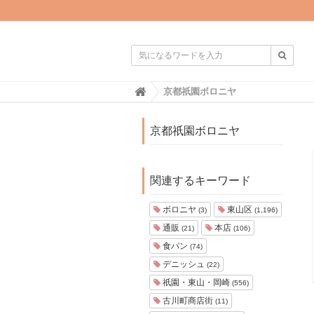

H
京都祇園ボロニヤ
o
m
e
京都祇園ボロニヤ
関連するキーワード
ボロニヤ
東山区
(3)
(1,196)
通販
本店
(21)
(106)
食パン
(74)
デニッシュ
(22)
祇園・東山・岡崎
(556)
古川町商店街
(11)