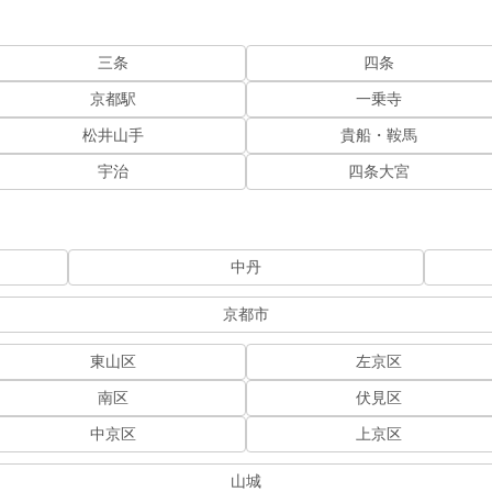
三条
四条
京都駅
一乗寺
松井山手
貴船・鞍馬
宇治
四条大宮
中丹
京都市
東山区
左京区
南区
伏見区
中京区
上京区
山城