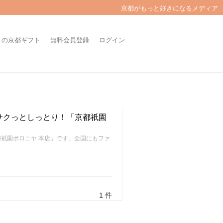
京都がもっと好きになるメディア
きの京都ギフト
無料会員登録
ログイン
サクっとしっとり！「京都祇園
祇園ボロニヤ 本店」です。全国にもファ
。
1 件