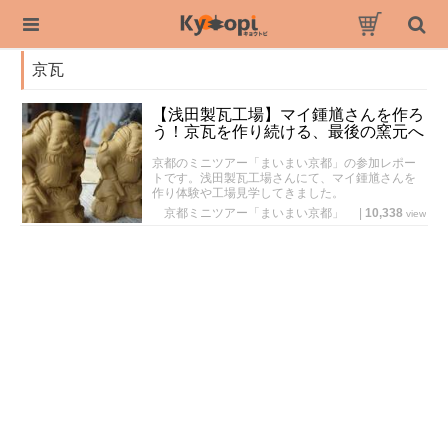
京瓦
【浅田製瓦工場】マイ鍾馗さんを作ろ
う！京瓦を作り続ける、最後の窯元へ
京都のミニツアー「まいまい京都」の参加レポー
トです。浅田製瓦工場さんにて、マイ鍾馗さんを
作り体験や工場見学してきました。
京都ミニツアー「まいまい京都」
|
10,338
view