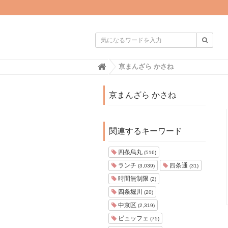

H
京まんざら かさね
o
m
e
京まんざら かさね
関連するキーワード
四条烏丸
(516)
ランチ
四条通
(3,039)
(31)
時間無制限
(2)
四条堀川
(20)
中京区
(2,319)
ビュッフェ
(75)