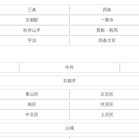
三条
四条
京都駅
一乗寺
松井山手
貴船・鞍馬
宇治
四条大宮
中丹
京都市
東山区
左京区
南区
伏見区
中京区
上京区
山城