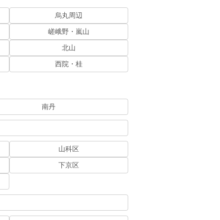
烏丸周辺
嵯峨野・嵐山
北山
西院・桂
南丹
山科区
下京区